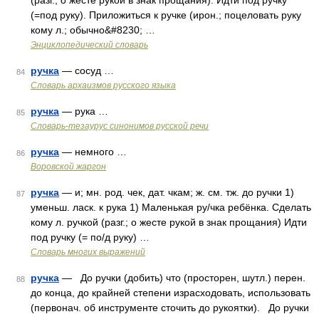
(разг.; о жесте рукой в знак прощания). Идти под ручку
(=под руку). Приложиться к ручке (ирон.; поцеловать руку
кому л.; обычно&#8230; …
Энциклопедический словарь
ручка
— сосуд …
84
Cловарь архаизмов русского языка
ручка
— рука …
85
Словарь-тезаурус синонимов русской речи
ручка
— немного …
86
Воровской жаргон
ручка
— и; мн. род. чек, дат. чкам; ж. см. тж. до ручки 1)
87
уменьш. ласк. к рука 1) Маленькая ру/чка ребёнка. Сделать
кому л. ручкой (разг.; о жесте рукой в знак прощания) Идти
под ручку (= по/д руку) …
Словарь многих выражений
ручка
— До ручки (добить) что (просторен, шутл.) перен.
88
до конца, до крайней степени израсходовать, использовать
(первонач. об инструменте сточить до рукоятки). До ручки