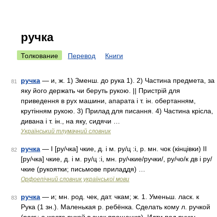
ручка
Толкование
Перевод
Книги
ручка
— и, ж. 1) Зменш. до рука 1). 2) Частина предмета, за
81
яку його держать чи беруть рукою. || Пристрій для
приведення в рух машини, апарата і т. ін. обертанням,
крутінням рукою. 3) Прилад для писання. 4) Частина крісла,
дивана і т. ін., на яку, сидячи …
Український тлумачний словник
ручка
— I [ру/чка] чкие, д. і м. ру/ц :і, р. мн. чок (кінцівки) II
82
[ру/чка] чкие, д. і м. ру/ц :і, мн. ру/чкие/ручки/, ру/чо/к дв і ру/
чкие (рукоятки; письмове приладдя) …
Орфоепічний словник української мови
ручка
— и; мн. род. чек, дат. чкам; ж. 1. Уменьш. ласк. к
83
Рука (1 зн.). Маленькая р. ребёнка. Сделать кому л. ручкой