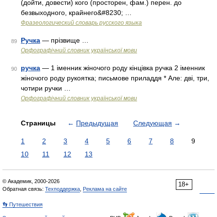
(дойти, довести) кого (просторен, фам.) перен. до
безвыходного, крайнего&#8230; …
Фразеологический словарь русского языка
Ручка
— прізвище …
89
Орфографічний словник української мови
ручка
— 1 іменник жіночого роду кінцівка ручка 2 іменник
90
жіночого роду рукоятка; письмове приладдя * Але: дві, три,
чотири ручки …
Орфографічний словник української мови
Страницы
←
Предыдущая
Следующая
→
1
2
3
4
5
6
7
8
9
10
11
12
13
© Академик, 2000-2026
18+
Обратная связь:
Техподдержка
,
Реклама на сайте
👣 Путешествия